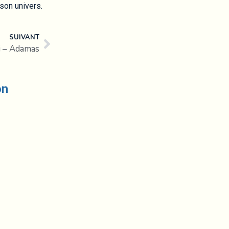
 son univers.
SUIVANT
i – Adamas
on