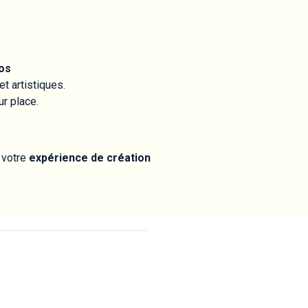
os
t artistiques.
r place.
 votre
expérience de création