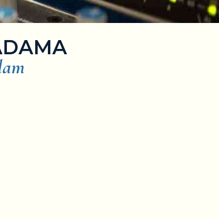
ADAMA
alam