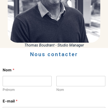
Thomas Boudrant - Studio Manager
Nous contacter
m
Nom
*
e
s
s
a
g
Prénom
Nom
e
o
E-mail
*
u
m