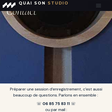
QUAI SON
STUDIO
Contact
Préparer une session d’enregistrement, c’est aussi
beaucoup de questions. Parlons en ensemble :
☏
06 85 75 83 11
☏
ou par mail :