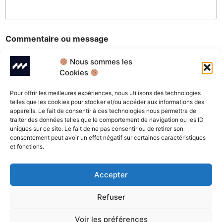
e
s
s
a
Commentaire ou message
g
e
Nous sommes les
Cookies
Pour offrir les meilleures expériences, nous utilisons des technologies
telles que les cookies pour stocker et/ou accéder aux informations des
appareils. Le fait de consentir à ces technologies nous permettra de
traiter des données telles que le comportement de navigation ou les ID
uniques sur ce site. Le fait de ne pas consentir ou de retirer son
Envoyer
consentement peut avoir un effet négatif sur certaines caractéristiques
et fonctions.
Accepter
CONTACT
SE RENDRE
LIENS
AU STUDIO
Studio Manager
Instagram
Refuser
Thomas
Facebook
Studio Quai Son
Boudrant
Quai Son
77930 Perthes
Voir les préférences