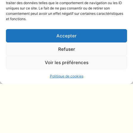
traiter des données telles que le comportement de navigation ou les ID
Parlons en ensemble :
uniques sur ce site. Le fait de ne pas consentir ou de retirer son
06 85 75 83 11
consentement peut avoir un effet négatif sur certaines caractéristiques
et fonctions.
ou contactez-nous par
WhatsApp
,
Mail
, ou via notre
formulaire
de contact
Accepter
RÉSEAUX
Refuser
Dans les coulisses ·
@quaison_studio
Voir les préférences
Politique de cookies
Bamby
Kalash
@badgalbambyyy
@kalash972