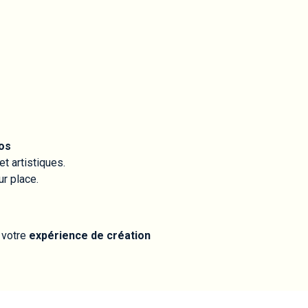
os
t artistiques.
r place.
 votre
expérience de création