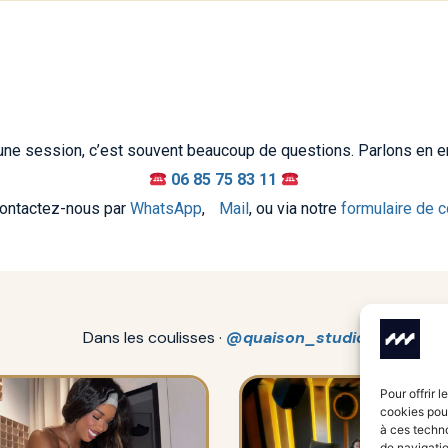
une session, c’est souvent beaucoup de questions. Parlons en 
06 85 75 83 11
ntactez-nous par
WhatsApp
,
Mail
, ou via notre
formulaire de c
Dans les coulisses ·
@quaison_studio
Pour offrir 
cookies pour
à ces techn
de navigatio