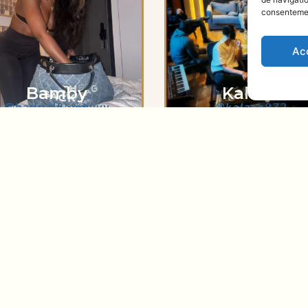
consentement
Ac
Lenie
Elior
@lenie_v
@elior.200
SE RENDRE AU STUDIO
Studio Quai Son (
Waze
|
Google Maps
)
I
77930 Perthes
Q
35 mn de la Porte d’Orléans
J
Ligne R depuis Gare de Lyon (35m)
Arrêts « Bois-le-Roi » ou « Melun »