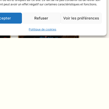
 peut avoir un effet négatif sur certaines caractéristiques et fonctions.
cepter
Refuser
Voir les préférences
Politique de cookies
Cherif Soumano
0
@cherif_soumano
LIENS
nstagram
Facebook
uai Son Records
azz Magazine
Jazz News