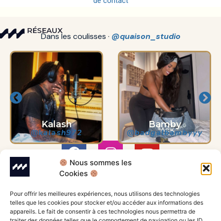
de contact
RÉSEAUX
Dans les coulisses ·
@quaison_studio
lash
Bamby
Kal
ash972
@badgalbambyyy
@kala
Nous sommes les
Cookies
QUAI
SE RENDRE
LIENS
SON
Pour offrir les meilleures expériences, nous utilisons des technologies
Instagram
STUDIO
AU STUDIO
telles que les cookies pour stocker et/ou accéder aux informations des
Facebook
Studio Quai Son
appareils. Le fait de consentir à ces technologies nous permettra de
Studio Manager
traiter des données telles que le comportement de navigation ou les ID