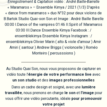
Enregistrement & Captation vidéo : André Baille-Barrelle
« Maramaros » – Ensemble Kimya / 2021 (1/3) D’après
« dance from maramaros » duo N°32 pour deux violons de
B.Bartok Studio Quai-son Son et Image : André Baille Barelle
00:00 I.Dance of the vampires 01:46 II.Spirit of Maramaros
03:00 III.Dance Ensemble Kimya Facebook : /
ensemblekimya Ensemble Kimya Instagram : /
ensemblekimya Olivier Marin ( alto & viole d’amour ) Amir
Amiri ( santour ) Andrew Briggs ( violoncelle ) Roméo
Monteiro ( percusssions )
Au Studio Quai Son, nous vous proposons de capturer en
vidéo toute l’
énergie de votre performance live
avec
un son studio
et des
images professionnelles
Dans un cadre design et soigné, avec une
lumière
travaillée
, nous prenons en charge
le son
et
l’image
pour
vous offrir une vidéo percutante, idéale
pour promouvoir
votre projet