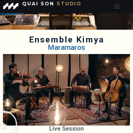
QUAI SON
STUDIO
Ensemble Kimya
Maramaros
Live Session