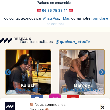
Parlons en ensemble :
06 85 75 83 11
ou contactez-nous par
WhatsApp
,
Mail
, ou via notre
formulaire
de contact
RÉSEAUX
Dans les coulisses ·
@quaison_studio
h
Bamby
Kalash
972
@badgalbambyyy
@kalash9
Nous sommes les
Cookies